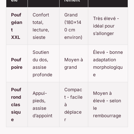
Pouf
Confort
Grand
Très élevé -
géan
total,
(180x14
idéal pour
t
lecture,
0 cm
s’allonger
XXL
sieste
environ)
Soutien
Élevé - bonne
Pouf
du dos,
Moyen à
adaptation
poire
assise
grand
morphologiqu
profonde
e
Pouf
Compac
Appui-
Moyen à
rond
t - facile
pieds,
élevé - selon
clas
à
assise
le
siqu
déplace
d’appoint
rembourrage
e
r